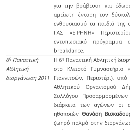
για την βράβευση και έδωσε
αμείωτη ένταση τον δύσκολ
ενθουσιασμό τα παιδιά της 
ΓΑΣ «ΕΙΡΗΝΗ» Περιστερί
εντυπωσιακό πρόγραμμα α
breakdance.
η
η
6
Παναττική
Η 6
Παναττική Αθλητική διορ
Αθλητική
στο Κλειστό Γυμναστήριο 
διοργάνωση 2011
Γιαννιτσών, Περιστέρι), υπό
Αθλητικού Οργανισμού Δή
Συλλόγου Προσαρμοσμένων 
διάρκεια των αγώνων οι α
ηθοποιών
Θανάση
Βισκαδο
ζωηρό παλμό στην διοργάνωσ