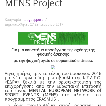
MENS Project
Κατηγορία:
προγραμματα
Δημοσιεύθηκε : 27 Σεπτεμβρίου 2017
Για μια καινοτόμο προσέγγιση της σχέσης της
φυσικής άσκησης
με την ψυχική υγεία σε ευρωπαϊκό επίπεδο.
Λίγες ημέρες πριν το τέλος του δύσκολου 2016
μια νέα ευρωπαϊκή πρωτοβουλία της Κ.Σ.Δ.Ε.Ο.
«ΕΔΡΑ» ξεκινά με την οριστικοποίηση της
επιχορήγησης από την Ευρωπαϊκή Επιτροπή
του έργου
M
ENTAL
E
UROPEAN
N
ETWORK
of
S
PORT
EVENTS
(
MENS
)
στο πλαίσιο του
προγράμματος ERASMUS+.
Το έργο περιλαμβάνει σειρά δράσεων με