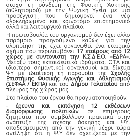
στόχο τη σύνδεση της Φυσικής Άσκησης
(αθλητισμού) με την Ψυχική Υγεία με μια
προσέγγιση που δημιουργεί ένα νέο
ολοκληρωμένο και καινοτόμο επιστημονικό
αλλά και λειτουργικό πλαίσιο.
Η πρωτοβουλία του οργανισμού δεν έχει άλλο
παρόμοιο προηγούμενο καθώς για την
υλοποίηση της έχει οργανωθεί ένα εταιρικό
σχήμα που περιλαμβάνει
17 εταίρους από 12
χώρες με συντονιστή την Κ.Σ.Δ.Ε.Ο. «ΕΔΡΑ».
Μεταξύ τους εκπαιδευτικά ιδρύματα, ΟΤΑ και
ιδιαίτερα σημαντικοί οργανισμοί και δίκτυα
ΨΥ με ιδιαίτερη τη παρουσία της
Σχολής
Επιστήμης Φυσικής Αγωγής και Αθλητισμού
(ΣΕΦΑΑ / ΕΚΠΑ)
και του
Δήμου Γαλατσίου
από
πλευράς της χώρας μας.
Στο πλαίσιο του έργου θα πραγματοποιηθούν:
-
έρευνα και εκπόνηση 12 εκθέσεων
διαμόρφωσης πολιτικών
σε επιμέρους
ζητήματα που συμβάλλουν πρακτικά στην
ανάπτυξη της σχέσης άσκησης και ΨΥ,
αποδεσμευμένη από την γενική μέχρι τώρα
αντίληψη ότι η Ψ.Υ δεν σχετίζεται με την