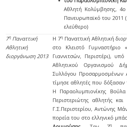
του Παραολυμπιονίκη Κω
Αθλητή Κολύμβησης, 4ο 
Πανευρωπαϊκό του 2011 (2
ελεύθερο)
η
η
7
Παναττική
Η 7
Παναττική Αθλητική διορ
Αθλητική
στο Κλειστό Γυμναστήριο 
διοργάνωση 2013
Γιαννιτσών, Περιστέρι), υπό
Αθλητικού Οργανισμού Δή
Συλλόγου Προσαρμοσμένων Α
τίμησε αθλητές που δόξασαν τ
Η Παραολυμπιονίκης Βούλα 
Περιστεριώτης αθλητής και
Γ.Σ.Περιστερίου, Αντώνης Μάν
πορεία του στο ελληνικό μπά
η
Δρυμούσης.
Την 7
πανα