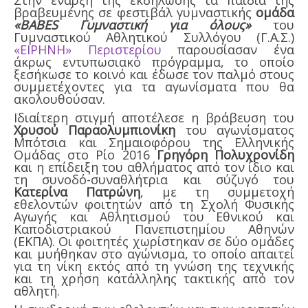
Στην έναρξη της εκδήλωσης τα παιδιά της
βραβευμένης σε φεστιβάλ γυμναστικής
ομάδα
«BABES Γυμναστική για όλους»
του
Γυμναστικού Αθλητικού Συλλόγου (Γ.Α.Σ.)
«ΕΙΡΗΝΗ» Περιστερίου
παρουσίασαν ένα
άκρως εντυπωσιακό πρόγραμμα, το οποίο
ξεσήκωσε το κοινό και έδωσε τον παλμό στους
συμμετέχοντες για τα αγωνίσματα που θα
ακολουθούσαν.
Ιδιαίτερη στιγμή αποτέλεσε η βράβευση του
Χρυσού Παραολυμπιονίκη
του αγωνίσματος
Μπότσια και Σημαιοφόρου της Ελληνικής
Ομάδας στο Ρίο 2016
Γρηγόρη Πολυχρονίδη
και η επίδειξη του αθλήματος από τον ίδιο και
τη συνοδό-συναθλήτρια και σύζυγό του
Κατερίνα Πατρώνη
, με τη συμμετοχή
εθελοντών φοιτητών από τη Σχολή Φυσικής
Αγωγής και Αθλητισμού του Εθνικού και
Καποδιστριακού Πανεπιστημίου Αθηνών
(ΕΚΠΑ). Οι φοιτητές χωρίστηκαν σε δύο ομάδες
και μυήθηκαν στο αγώνισμα, το οποίο απαιτεί
για τη νίκη εκτός από τη γνώση της τεχνικής
και τη χρήση κατάλληλης τακτικής από τον
αθλητή.