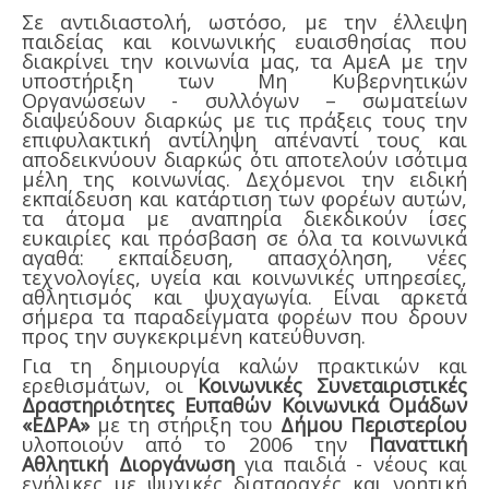
Σε αντιδιαστολή, ωστόσο, με την έλλειψη
παιδείας και κοινωνικής ευαισθησίας που
διακρίνει την κοινωνία μας, τα ΑμεΑ με την
υποστήριξη των Μη Κυβερνητικών
Οργανώσεων - συλλόγων – σωματείων
διαψεύδουν διαρκώς με τις πράξεις τους την
επιφυλακτική αντίληψη απέναντί τους και
αποδεικνύουν διαρκώς ότι αποτελούν ισότιμα
μέλη της κοινωνίας. Δεχόμενοι την ειδική
εκπαίδευση και κατάρτιση των φορέων αυτών,
τα άτομα με αναπηρία διεκδικούν ίσες
ευκαιρίες και πρόσβαση σε όλα τα κοινωνικά
αγαθά: εκπαίδευση, απασχόληση, νέες
τεχνολογίες, υγεία και κοινωνικές υπηρεσίες,
αθλητισμός και ψυχαγωγία. Είναι αρκετά
σήμερα τα παραδείγματα φορέων που δρουν
προς την συγκεκριμένη κατεύθυνση.
Για τη δημιουργία καλών πρακτικών και
ερεθισμάτων, οι
Κοινωνικές Συνεταιριστικές
Δραστηριότητες Ευπαθών Κοινωνικά Ομάδων
«ΕΔΡΑ»
με τη στήριξη του
Δήμου Περιστερίου
υλοποιούν από το 2006 την
Παναττική
Αθλητική Διοργάνωση
για παιδιά - νέους και
ενήλικες με ψυχικές διαταραχές και νοητική