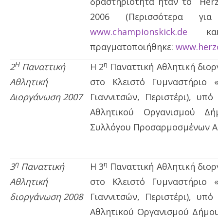
δραστηριότητα ήταν το Herz
2006 (Περισσότερα για
www.championskick.de
και
πραγματοποιήθηκε:
www.herz
Η
η
2
Παναττική
Η 2
Παναττική Αθλητική διορ
Αθλητική
στο Κλειστό Γυμναστήριο 
Διοργάνωση 2007
Γιαννιτσών, Περιστέρι), υπό
Αθλητικού Οργανισμού Δή
Συλλόγου Προσαρμοσμένων Α
η
η
3
Παναττική
Η 3
Παναττική Αθλητική διορ
Αθλητική
στο Κλειστό Γυμναστήριο 
διοργάνωση 2008
Γιαννιτσών, Περιστέρι), υπό
Αθλητικού Οργανισμού Δήμου