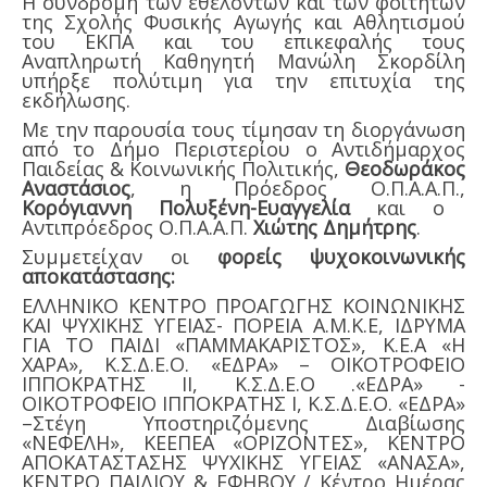
Η συνδρομή των εθελοντών και των φοιτητών
της Σχολής Φυσικής Αγωγής και Αθλητισμού
του ΕΚΠΑ και του επικεφαλής τους
Αναπληρωτή Καθηγητή Μανώλη Σκορδίλη
υπήρξε πολύτιμη για την επιτυχία της
εκδήλωσης.
Με την παρουσία τους τίμησαν τη διοργάνωση
από το Δήμο Περιστερίου o Αντιδήμαρχος
Παιδείας & Κοινωνικής Πολιτικής,
Θεοδωράκος
Αναστάσιος
, η Πρόεδρος Ο.Π.Α.Α.Π.,
Κορόγιαννη Πολυξένη-Ευαγγελία
και ο
Αντιπρόεδρος Ο.Π.Α.Α.Π.
Χιώτης Δημήτρης
.
Συμμετείχαν οι
φορείς
ψυχοκοινωνικής
αποκατάστασης:
ΕΛΛΗΝΙΚΟ ΚΕΝΤΡΟ ΠΡΟΑΓΩΓΗΣ ΚΟΙΝΩΝΙΚΗΣ
ΚΑΙ ΨΥΧΙΚΗΣ ΥΓΕΙΑΣ- ΠΟΡΕΙΑ Α.Μ.Κ.Ε, ΙΔΡΥΜΑ
ΓΙΑ ΤΟ ΠΑΙΔΙ «ΠΑΜΜΑΚΑΡΙΣΤΟΣ», Κ.Ε.Α «Η
ΧΑΡΑ», Κ.Σ.Δ.Ε.Ο. «ΕΔΡΑ» – ΟΙΚΟΤΡΟΦΕΙΟ
ΙΠΠΟΚΡΑΤΗΣ ΙΙ, Κ.Σ.Δ.Ε.Ο .«ΕΔΡΑ» -
ΟΙΚΟΤΡΟΦΕΙΟ ΙΠΠΟΚΡΑΤΗΣ Ι, Κ.Σ.Δ.Ε.Ο. «ΕΔΡΑ»
–Στέγη Υποστηριζόμενης Διαβίωσης
«ΝΕΦΕΛΗ», ΚΕΕΠΕΑ «ΟΡΙΖΟΝΤΕΣ», ΚΕΝΤΡΟ
ΑΠΟΚΑΤΑΣΤΑΣΗΣ ΨΥΧΙΚΗΣ ΥΓΕΙΑΣ «ΑΝΑΣΑ»,
ΚΕΝΤΡΟ ΠΑΙΔΙΟΥ & ΕΦΗΒΟΥ / Κέντρο Ημέρας