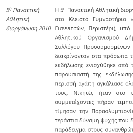
η
η
5
Παναττική
Η 5
Παναττική Αθλητική διορ
Αθλητική
στο Κλειστό Γυμναστήριο 
διοργάνωση 2010
Γιαννιτσών, Περιστέρι), υπό
Αθλητικού Οργανισμού Δή
Συλλόγου Προσαρμοσμένων 
διακρίνονταν στα πρόσωπα τ
εκδήλωσης ενισχύθηκε από τ
παρουσιαστή της εκδήλωση
περισσή αγάπη αγκάλιασε όλ
τους. Νικητές ήταν στο 
συμμετέχοντες πήραν τιμητι
τίμησαν την Παραολυμπιον
τεράστια δύναμη ψυχής που δι
παράδειγμα στους συνανθρώπο