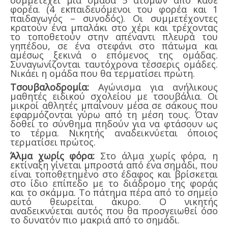
φορέα. (4 εκπαιδευόμενοι του φορέα και 1
παιδαγωγός – συνοδός). Οι συμμετέχοντες
κρατούν ένα μπαλάκι στο χέρι και τρέχοντας
το τοποθετούν στην απέναντι πλευρά του
γηπέδου, σε ένα στεφάνι στο πάτωμα και
αμέσως ξεκινά ο επόμενος της ομάδας.
Συναγωνίζονται ταυτόχρονα τέσσερις ομάδες.
Νικάει η ομάδα που θα τερματίσει πρώτη.
Τσουβαλοδρομία:
Αγώνισμα για ανήλικους
μαθητές ειδικού σχολείου με τσουβάλια. Οι
μικροί αθλητές μπαίνουν μέσα σε σάκους που
εφαρμόζονται γύρω από τη μέση τους. Όταν
δοθεί το σύνθημα πηδούν για να φτάσουν ως
το τέρμα. Νικητής αναδεικνύεται όποιος
τερματίσει πρώτος.
Άλμα χωρίς φόρα:
Στο άλμα χωρίς φόρα, η
εκτίναξη γίνεται μπροστά από ένα σημάδι, που
είναι τοποθετημένο στο έδαφος και βρίσκεται
στο ίδιο επίπεδο με το διάδρομο της φοράς
και το σκάμμα. Το πάτημα πέρα από το σημείο
αυτό θεωρείται άκυρο. Ο νικητής
αναδεικνύεται αυτός που θα προσγειωθεί όσο
το δυνατόν πιο μακριά από το σημάδι.