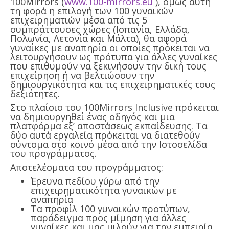
100Mirrors (
www.100-mirrors.eu
), όμως αυτή
τη φορά η επιλογή των 100 γυναικών
επιχειρηματιών μέσα από τις 5
συμπράττουσες χώρες (Ισπανία, Ελλάδα,
Πολωνία, Λετονία και Μάλτα), θα αφορά
γυναίκες με αναπηρία οι οποίες πρόκειται να
λειτουργήσουν ως πρότυπα για άλλες γυναίκες
που επιθυμούν να ξεκινήσουν την δική τους
επιχείρηση ή να βελτιώσουν την
δημιουργικότητα και τις επιχειρηματικές τους
δεξιότητες.
Στο πλαίσιο του 100Mirrors Inclusive πρόκειται
να δημιουργηθεί ένας οδηγός και μια
πλατφόρμα εξ’ αποστάσεως εκπαίδευσης. Τα
δύο αυτά εργαλεία πρόκειται να διατεθούν
σύντομα στο κοινό μέσα από την Ιστοσελίδα
του προγράμματος.
Αποτελέσματα του προγράμματος:
Έρευνα πεδίου γύρω από την
επιχειρηματικότητα γυναικών με
αναπηρία
Τα προφίλ 100 γυναικών προτύπων,
παράδειγμα προς μίμηση για άλλες
γυναίκες και μας μιλούν για την εμπειρία