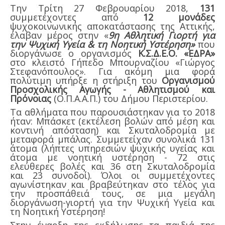
Την Τρίτη 27 Φεβρουαρίου 2018,
131
συμμετέχοντες από
12 μονάδες
ψυχοκοινωνικής αποκατάστασης της Αττικής,
έλαβαν μέρος στην «
9η Αθλητική Γιορτή για
την Ψυχική Υγεία & τη Νοητική Υστέρηση»
που
διοργάνωσε ο οργανισμός
Κ.Σ.Δ.Ε.Ο. «ΕΔΡΑ»
στο κλειστό Γήπεδο Μπουρναζίου «Γιώργος
Στεφανόπουλος». Για ακόμη μια φορά
πολύτιμη υπήρξε η στήριξη του
Οργανισμού
Προσχολικής Αγωγής - Αθλητισμού και
Πρόνοιας
(Ο.Π.Α.Α.Π.) του Δήμου Περιστερίου.
Τα αθλήματα που παρουσιάστηκαν για το 2018
ήταν: Μπάσκετ (εκτέλεση βολών από μέση και
κοντινή απόσταση) και Σκυταλοδρομία με
μεταφορά μπάλας. Συμμετείχαν συνολικά 131
άτομα (λήπτες υπηρεσιών ψυχικής υγείας και
άτομα με νοητική υστέρηση - 72 στις
ελεύθερες βολές και 36 στη Σκυταλοδρομία
και 23 συνοδοί). Όλοι οι συμμετέχοντες
αγωνίστηκαν και βραβεύτηκαν στο τέλος για
την προσπάθειά τους, σε μια μεγάλη
διοργάνωση-γιορτή για την Ψυχική Υγεία και
τη Νοητική Υστέρηση!