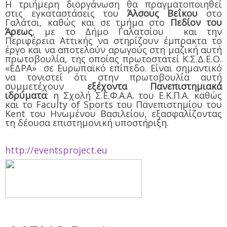
Η τριήμερη διοργάνωση θα πραγματοποιηθεί
στις εγκαταστάσεις του
Άλσους Βεΐκου
στο
Γαλάτσι, καθώς και σε τμήμα στο
Πεδίον του
Άρεως
, με το Δήμο Γαλατσίου και την
Περιφέρεια Αττικής να στηρίζουν έμπρακτα το
έργο και να αποτελούν αρωγούς στη μαζική αυτή
πρωτοβουλία, της οποίας πρωτοστατεί Κ.Σ.Δ.Ε.Ο.
«ΕΔΡΑ» σε Ευρωπαϊκό επίπεδο. Είναι σημαντικό
να τονιστεί ότι στην πρωτοβουλία αυτή
συμμετέχουν
εξέχοντα Πανεπιστημιακά
ιδρύματα
: η Σχολή Σ.Ε.Φ.Α.Α. του Ε.Κ.Π.Α. καθώς
και το Faculty of Sports του Πανεπιστημίου του
Kent του Ηνωμένου Βασιλείου, εξασφαλίζοντας
τη δέουσα επιστημονική υποστήριξη.
http://eventsproject.eu