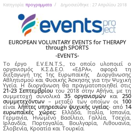
Κατηγορία:
προγραμματα
Δημοσιεύθηκε : 27 Απριλίου 2018
EUROPEAN VOLUNTARY EVENTS for THERAPY
through SPORTS
-EVENTS-
Το έργο E.V.E.N.T.S., το οποίο υλοποιεί ο
οργανισμός Κ.Σ.Δ.Ε.Ο. «ΕΔΡΑ», αφορά τη
διεξαγωγή της 1ης Ευρωπαϊκής Διοργάνωσης
Αθλητισμού και Φυσικής Άσκησης για την Ψυχική
Υγεία. Η διοργάνωση θα πραγματοποιηθεί στις
21-23 Σεπτεμβρίου
του 2018 στην Αθήνα, με τη
συμμετοχή συνολικά
35 οργανισμών
και
250
συμμετεχόντων
– μεταξύ των οποίων οι
100
είναι
λήπτες υπηρεσιών ψυχικής υγείας
- από
14
ευρωπαϊκές χώρες:
Ελλάδα, Ιταλία, Ισπανία,
Γερμανία, Ηνωμένο Βασίλειο, Γαλλία, Τσεχία,
Ιρλανδία, Πορτογαλία, Βουλγαρία, Λιθουανία,
Σλοβενία, Κροατία και Τουρκία.