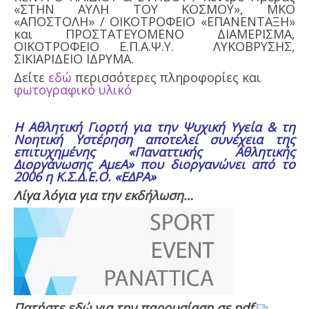
«ΣΤΗΝ ΑΥΛΗ ΤΟΥ ΚΟΣΜΟΥ», ΜΚΟ
«ΑΠΟΣΤΟΛΗ» / ΟΙΚΟΤΡΟΦΕΙΟ «ΕΠΑΝΕΝΤΑΞΗ»
και ΠΡΟΣΤΑΤΕΥΟΜΕΝΟ ΔΙΑΜΕΡΙΣΜΑ,
ΟΙΚΟΤΡΟΦΕΙΟ Ε.Π.Α.Ψ.Υ. ΛΥΚΟΒΡΥΣΗΣ,
ΣΙΚΙΑΡΙΔΕΙΟ ΙΔΡΥΜΑ.
Δείτε
εδώ
περισσότερες πληροφορίες και
φωτογραφικό υλικό
Η Αθλητική Γιορτή για την Ψυχική Υγεία & τη
Νοητική Υστέρηση αποτελεί συνέχεια της
επιτυχημένης «Παναττικής Αθλητικής
Διοργάνωσης ΑμεΑ» που διοργανώνει από το
2006 η Κ.Σ.Δ.Ε.Ο. «ΕΔΡΑ»
Λίγα λόγια για την εκδήλωση…
Πατήστε εδώ για την παρουσίαση σε pdf