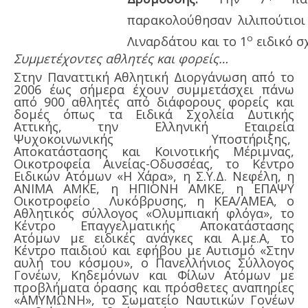
παρακολούθησαν λιλιπούτιοι
ο
Λιναρδάτου και το 1
ειδικό σ
Συμμετέχοντες αθλητές και φορείς…
Στην Παναττική Αθλητική Διοργάνωση από το
2006 έως σήμερα έχουν συμμετάσχει πάνω
από 900 αθλητές από διάφορους φορείς και
δομές όπως τα Ειδικά Σχολεία Δυτικής
Αττικής, την Ελληνική Εταιρεία
Ψυχοκοινωνικής Υποστήριξης,
Αποκατάστασης και Κοινοτικής Μέριμνας,
Οικοτροφεία Αινείας-Οδυσσέας, το Κέντρο
Ειδικών Ατόμων «Η Χάρα», η Σ.Υ.Δ. Νεφέλη, η
ΑΝΙΜΑ ΑΜΚΕ, η ΗΠΙΟΝΗ ΑΜΚΕ, η ΕΠΑΨΥ
Οικοτροφείο Λυκόβρυσης, η ΚΕΑ/ΑΜΕΑ, ο
Αθλητικός σύλλογος «Ολυμπιακή φλόγα», το
Κέντρο Επαγγελματικής Αποκατάστασης
Ατόμων με ειδικές ανάγκες και Α.με.Α, το
Κέντρο παιδιού και εφήβου με Αυτισμό «Στην
αυλή του κόσμου», ο Πανελλήνιος Σύλλογος
Γονέων, Κηδεμόνων και Φίλων Ατόμων με
προβλήματα όρασης και πρόσθετες αναπηρίες
«ΑΜΥΜΩΝΗ», το Σωματείο Ναυτικών Γονέων