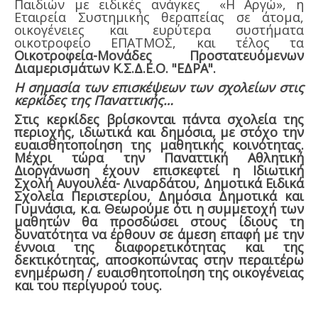
Παιδιών με ειδικές ανάγκες «Η Αργώ», η
Εταιρεία Συστημικής θεραπείας σε άτομα,
οικογένειες και ευρύτερα συστήματα
οικοτροφείο ΕΠΑΤΜΟΣ, και τέλος τα
Οικοτροφεία-Μονάδες Προστατευόμενων
Διαμερισμάτων Κ.Σ.Δ.Ε.Ο. "ΕΔΡΑ".
Η σημασία των επισκέψεων των σχολείων στις
κερκίδες της Παναττικής…
Στις κερκίδες βρίσκονται πάντα σχολεία της
περιοχής, ιδιωτικά και δημόσια, με στόχο την
ευαισθητοποίηση της μαθητικής κοινότητας.
Μέχρι τώρα την Παναττική Αθλητική
Διοργάνωση έχουν επισκεφτεί η Ιδιωτική
Σχολή Αυγουλέα- Λιναρδάτου, Δημοτικά Ειδικά
Σχολεία Περιστερίου, Δημόσια Δημοτικά και
Γυμνάσια, κ.α. Θεωρούμε ότι η συμμετοχή των
μαθητών θα προσδώσει στους ίδιους τη
δυνατότητα να έρθουν σε άμεση επαφή με την
έννοια της διαφορετικότητας και της
δεκτικότητας, αποσκοπώντας στην περαιτέρω
ενημέρωση / ευαισθητοποίηση της οικογένειας
και του περίγυρού τους.