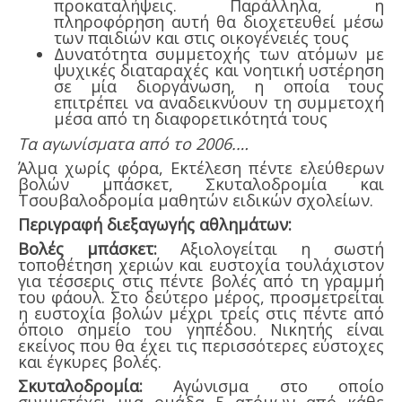
προκαταλήψεις. Παράλληλα, η
πληροφόρηση αυτή θα διοχετευθεί μέσω
των παιδιών και στις οικογένειές τους
Δυνατότητα συμμετοχής των ατόμων με
ψυχικές διαταραχές και νοητική υστέρηση
σε μία διοργάνωση, η οποία τους
επιτρέπει να αναδεικνύουν τη συμμετοχή
μέσα από τη διαφορετικότητά τους
Τα αγωνίσματα από το 2006.…
Άλμα χωρίς φόρα, Εκτέλεση πέντε ελεύθερων
βολών μπάσκετ, Σκυταλοδρομία και
Τσουβαλοδρομία μαθητών ειδικών σχολείων.
Περιγραφή διεξαγωγής αθλημάτων:
Βολές μπάσκετ:
Αξιολογείται η σωστή
τοποθέτηση χεριών και ευστοχία τουλάχιστον
για τέσσερις στις πέντε βολές από τη γραμμή
του φάουλ. Στο δεύτερο μέρος, προσμετρείται
η ευστοχία βολών μέχρι τρείς στις πέντε από
όποιο σημείο του γηπέδου. Νικητής είναι
εκείνος που θα έχει τις περισσότερες εύστοχες
και έγκυρες βολές.
Σκυταλοδρομία:
Αγώνισμα στο οποίο
συμμετέχει μια ομάδα 5 ατόμων από κάθε