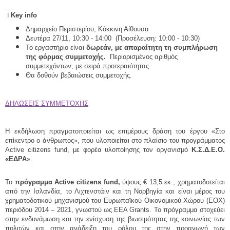
ℹ️
Key info
Δημαρχείο Περιστερίου, Κόκκινη Αίθουσα
Δευτέρα 27/11, 10:30 - 14:00 (Προσέλευση: 10:00 - 10:30)
Το εργαστήριο είναι
δωρεάν, με απαραίτητη τη συμπλήρωση
της φόρμας συμμετοχής.
Περιορισμένος αριθμός
συμμετεχόντων, με σειρά προτεραιότητας.
Θα δοθούν βεβαιώσεις συμμετοχής.
ΔΗΛΩΣΕΙΣ ΣΥΜΜΕΤΟΧΗΣ
Η εκδήλωση πραγματοποιείται ως επιμέρους δράση του έργου «Στο
επίκεντρο ο άνθρωπος», που υλοποιείται στο πλαίσιο του προγράμματος
Active citizens fund, με φορέα υλοποίησης τον οργανισμό
Κ.Σ.Δ.Ε.Ο.
«ΕΔΡΑ
».
Το
πρόγραμμα Active citizens fund,
ύψους € 13,5 εκ., χρηματοδοτείται
από την Ισλανδία, το Λιχτενστάιν και τη Νορβηγία και είναι μέρος του
χρηματοδοτικού μηχανισμού του Ευρωπαϊκού Οικονομικού Χώρου (ΕΟΧ)
περιόδου 2014 – 2021, γνωστού ως EEA Grants. Το πρόγραμμα στοχεύει
στην ενδυνάμωση και την ενίσχυση της βιωσιμότητας της κοινωνίας των
πολιτών και στην ανάδειξη του ρόλου της στην προαγωγή των