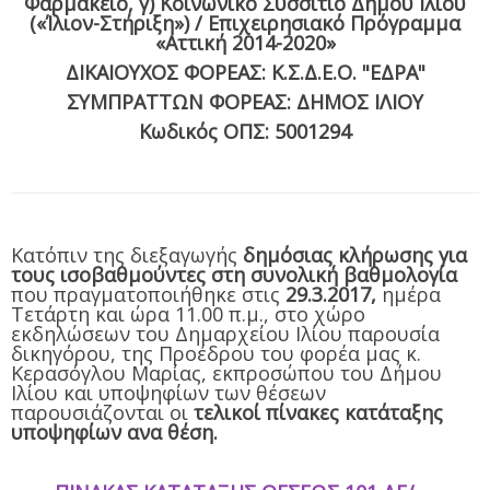
Φαρμακείο, γ) Κοινωνικό Συσσίτιο Δήμου Ιλίου
(«Ίλιον-Στήριξη») / Επιχειρησιακό Πρόγραμμα
«Αττική 2014-2020»
ΔΙΚΑΙΟΥΧΟΣ ΦΟΡΕΑΣ: Κ.Σ.Δ.Ε.Ο. "ΕΔΡΑ"
ΣΥΜΠΡΑΤΤΩΝ ΦΟΡΕΑΣ: ΔΗΜΟΣ ΙΛΙΟΥ
Κωδικός ΟΠΣ: 5001294
Κατόπιν της διεξαγωγής
δημόσιας κλήρωσης για
τους ισοβαθμούντες στη συνολική βαθμολογία
που πραγματοποιήθηκε στις
29.3.2017,
ημέρα
Τετάρτη
και
ώρα 11.00 π.μ., στο χώρο
εκδηλώσεων του Δημαρχείου Ιλίου παρουσία
δικηγόρου, της Προέδρου του φορέα μας κ.
Κερασόγλου Μαρίας, εκπροσώπου του Δήμου
Ιλίου και υποψηφίων των θέσεων
παρουσιάζονται οι
τελικοί πίνακες κατάταξης
υποψηφίων ανα θέση.